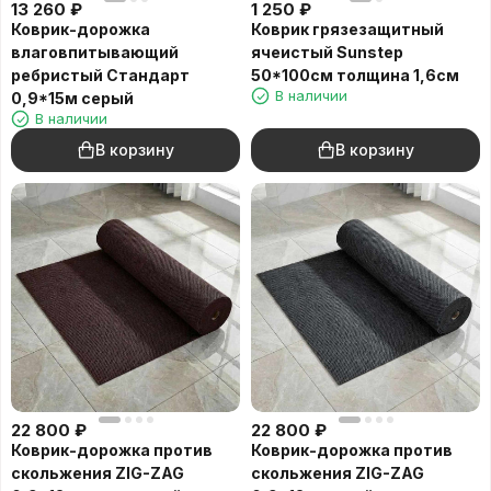
13 260
₽
1 250
₽
Коврик-дорожка
Коврик грязезащитный
влаговпитывающий
ячеистый Sunstep
ребристый Cтандарт
50*100см толщина 1,6см
В наличии
0,9*15м серый
В наличии
В корзину
В корзину
22 800
₽
22 800
₽
Коврик-дорожка против
Коврик-дорожка против
скольжения ZIG-ZAG
скольжения ZIG-ZAG