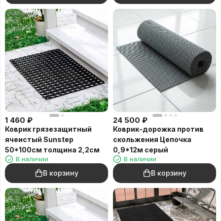
1 460
₽
24 500
₽
Коврик грязезащитный
Коврик-дорожка против
ячеистый Sunstep
скольжения Цепочка
50*100см толщина 2,2см
0,9*12м серый
В наличии
В наличии
В корзину
В корзину