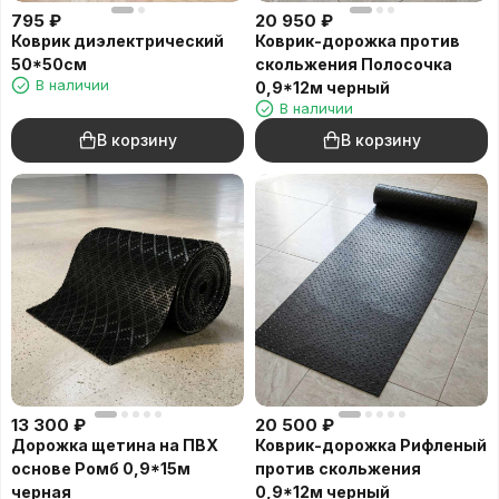
795
₽
20 950
₽
Коврик диэлектрический
Коврик-дорожка против
50*50см
скольжения Полосочка
В наличии
0,9*12м черный
В наличии
В корзину
В корзину
13 300
₽
20 500
₽
Дорожка щетина на ПВХ
Коврик-дорожка Рифленый
основе Ромб 0,9*15м
против скольжения
черная
0,9*12м черный