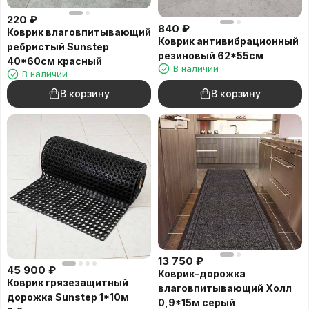
220
₽
840
₽
Коврик влаговпитывающий
Коврик антивибрационный
ребристый Sunstep
резиновый 62*55см
40*60см красный
В наличии
В наличии
В корзину
В корзину
13 750
₽
45 900
₽
Коврик-дорожка
Коврик грязезащитный
влаговпитывающий Холл
дорожка Sunstep 1*10м
0,9*15м серый