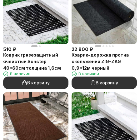
510
₽
22 800
₽
Коврик грязезащитный
Коврик-дорожка против
ячеистый Sunstep
скольжения ZIG-ZAG
40*60см толщина 1,6см
0,9*12м черный
В наличии
В наличии
В корзину
В корзину