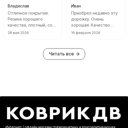
Владислав
Иван
Отличное покрытие.
Приобрел недавно эту
Резина хорошего
дорожку. Очень
качества, плотный, со
хорошая. Качество
своими функциями
ворса отличное, ничего
28 мая 2026
16 февраля 2026
справляется
не сыпется, не пахнет.
Ходить приятно. Я
доволен. Спасибо!
Читать все
Интернет / офлайн магазин грязезащитных и влаговпитывающих