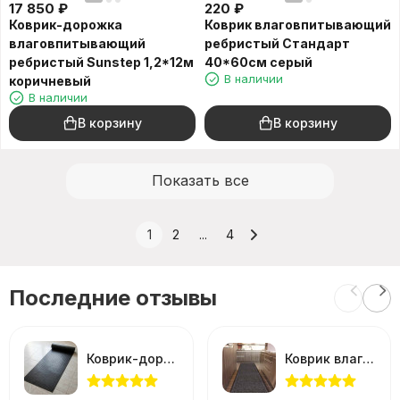
17 850
₽
220
₽
Коврик-дорожка
Коврик влаговпитывающий
влаговпитывающий
ребристый Стандарт
ребристый Sunstep 1,2*12м
40*60см серый
В наличии
коричневый
В наличии
В корзину
В корзину
Показать все
1
2
...
4
Последние отзывы
Коврик-дорожка Рифленый против скольжения 0,9*12м черный
Коврик влаговпитывающий Холл 90*150см серый