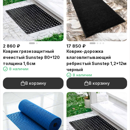
2 860
₽
17 850
₽
Коврик грязезащитный
Коврик-дорожка
ячеистый Sunstep 80*120
влаговпитывающий
толщина 1,6см
ребристый Sunstep 1,2*12м
В наличии
черный
В наличии
В корзину
В корзину