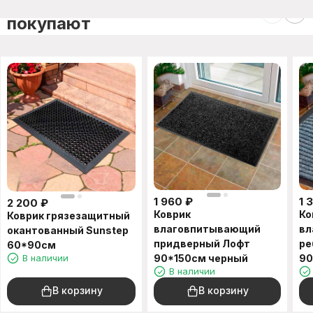
C этим товаром также
покупают
1 960
₽
1 
2 200
₽
Коврик
Ко
Коврик грязезащитный
влаговпитывающий
вл
окантованный Sunstep
придверный Лофт
ре
60*90см
В наличии
90*150см черный
90
В наличии
В корзину
В корзину