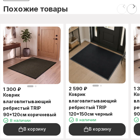
Похожие товары
2 590
₽
1 
1 300
₽
Коврик
Ко
Коврик
влаговпитывающий
вл
влаговпитывающий
ребристый TRIP
ре
ребристый TRIP
120*150см черный
90
90*120см коричневый
В наличии
В наличии
В корзину
В корзину