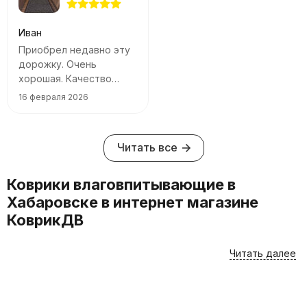
Иван
Приобрел недавно эту
дорожку. Очень
хорошая. Качество
ворса отличное, ничего
16 февраля 2026
не сыпется, не пахнет.
Ходить приятно. Я
доволен. Спасибо!
Читать все
Коврики влаговпитывающие в
Хабаровске в интернет магазине
КоврикДВ
Для того, чтобы купить в Хабаровске такие товары, как
Читать далее
Коврики влаговпитывающие, лучше всего
воспользоваться каталогом интернет-магазина
КоврикДВ. Вы можете приобрести товары онлайн или