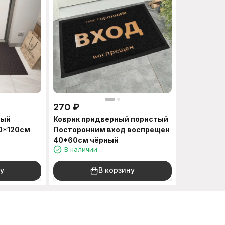
270
₽
ный
Коврик придверный пористый
0*120см
Посторонним вход воспрещен
40*60см чёрный
В наличии
у
В корзину