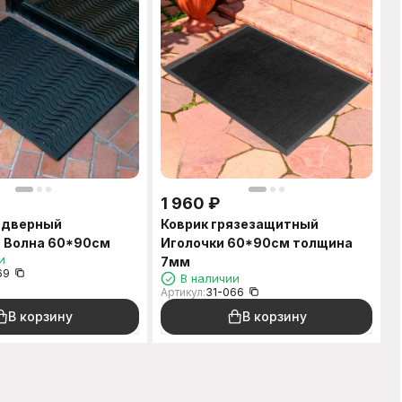
1 960
₽
идверный
Коврик грязезащитный
 Волна 60*90см
Иголочки 60*90см толщина
и
7мм
69
В наличии
Артикул:
31-066
В корзину
В корзину