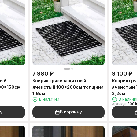
7 980
₽
9 100
₽
ный
Коврик грязезащитный
Коврик гр
00*150см
ячеистый 100*200см толщина
ячеистый 
1,6см
2,2см
В наличии
В наличи
Артикул:
3001
у
В корзину