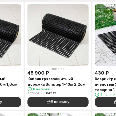
45 900
₽
430
₽
ный
Коврик грязезащитный
Коврик гр
10м 1,6см
дорожка Sunstep 1*10м 2,2см
ячеистый 
В наличии
толщина 1
Артикул:
30-042
В наличи
у
В корзину