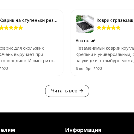
Коврик на ступеньки резиновый черный 25*75см
Анатолий
оврик для скользких
Незаменимый коврик круглы
 Очень выручает при
Крепкий и универсальный, 
 гололедице. И смотрится
на улице и в тамбуре межд
дверями.
 2023
6 ноября 2023
Читать все
телям
Информация