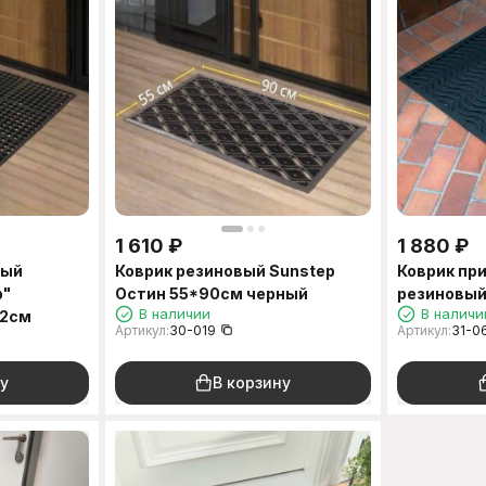
1 610
₽
1 880
₽
ный
Коврик резиновый Sunstep
Коврик пр
p"
Остин 55*90см черный
резиновый
В наличии
В наличи
,2см
Артикул:
30-019
Артикул:
31-0
у
В корзину