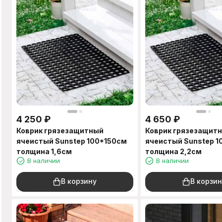
4 250
₽
4 650
₽
Коврик грязезащитный
Коврик грязезащит
ячеистый Sunstep 100*150см
ячеистый Sunstep 1
толщина 1,6см
толщина 2,2см
В наличии
В наличии
В корзину
В корзин