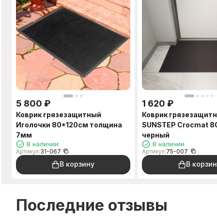
5 800
₽
1 620
₽
Коврик грязезащитный
Коврик грязезащит
Иголочки 80*120см толщина
SUNSTEP Crocmat 8
7мм
черный
В наличии
В наличии
Артикул:
31-067
Артикул:
75-007
В корзину
В корзин
Последние отзывы