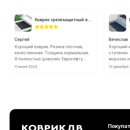
Коврик грязезащитный ячеистый Sunstep 40*60см толщина 1,2см
Сергей
Вячеслав
Хороший коврик. Резина плотная,
Хороший к
качественная. Толщина нормальная.
ступенек.
Я полностью доволен. Еврогифту
морозах и
спасибо!
аккуратно
11 июня 2024
13 декабря
Покупа