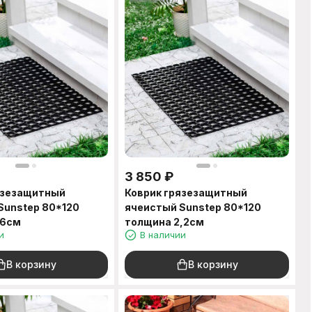
3 850
₽
язезащитный
Коврик грязезащитный
Sunstep 80*120
ячеистый Sunstep 80*120
,6см
толщина 2,2см
и
В наличии
В корзину
В корзину