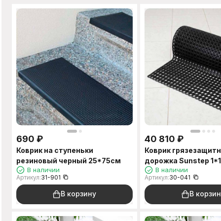
690
₽
40 810
₽
Коврик на ступеньки
Коврик грязезащит
резиновый черный 25*75см
дорожка Sunstep 1*
В наличии
В наличии
Артикул:
31-901
Артикул:
30-041
В корзину
В корзин