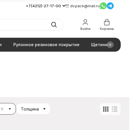
+7(4212)-27-17-00
dv.pack@mail.ru
Войти
Корзина
и
Рулонное резиновое покрытие
Щетинистое покр
Толщина
1