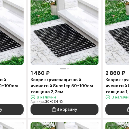
1 460
₽
2 860
₽
ный
Коврик грязезащитный
Коврик гр
50*100см
ячеистый Sunstep 50*100см
ячеистый 
толщина 2,2см
толщина 1
В наличии
В наличи
Артикул:
30-034
у
В корзину