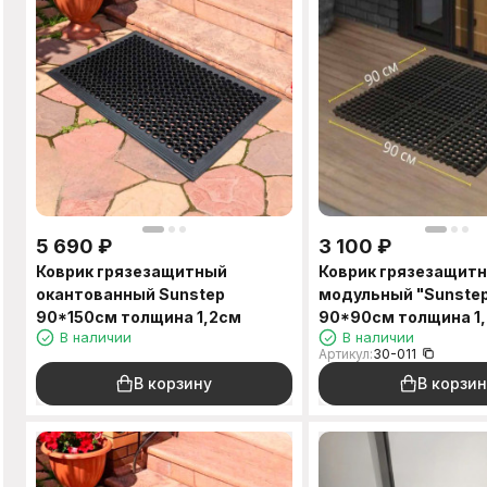
5 690
₽
3 100
₽
Коврик грязезащитный
Коврик грязезащит
окантованный Sunstep
модульный "Sunste
90*150см толщина 1,2см
90*90см толщина 1
В наличии
В наличии
Артикул:
30-011
В корзину
В корзин