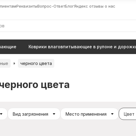
лиентам
Реквизиты
Вопрос-Ответ
Блог
Яндекс отзывы о нас
ывающие
Коврики влаговпитывающие в рулоне и дорожк
тные
черного цвета
черного цвета
Вид загрязнения
Место применения
Цвет