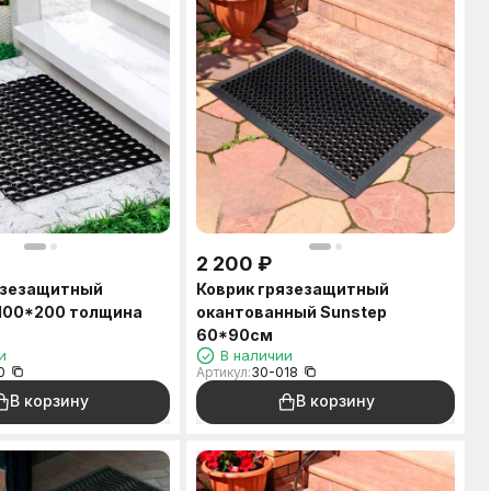
2 200
₽
язезащитный
Коврик грязезащитный
100*200 толщина
окантованный Sunstep
60*90см
и
В наличии
0
Артикул:
30-018
В корзину
В корзину