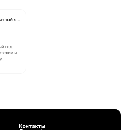
Коврик грязезащитный ячеистый Sunstep 50*80см толщина 1,6см
й год.
стелим и
у
Контакты