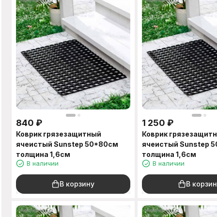
840
₽
1 250
₽
Коврик грязезащитный
Коврик грязезащит
ячеистый Sunstep 50*80см
ячеистый Sunstep 
толщина 1,6см
толщина 1,6см
В наличии
В наличии
В корзину
В корзин