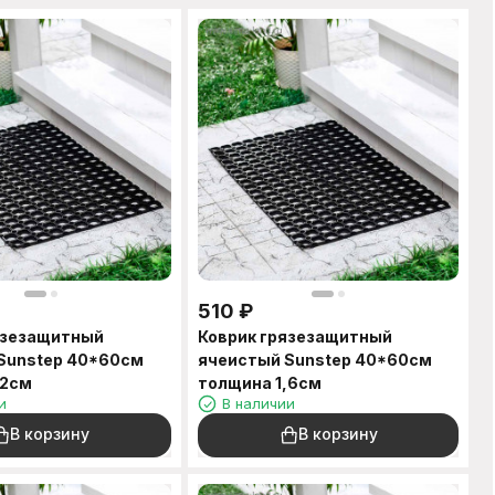
510
₽
язезащитный
Коврик грязезащитный
Sunstep 40*60см
ячеистый Sunstep 40*60см
,2см
толщина 1,6см
и
В наличии
В корзину
В корзину