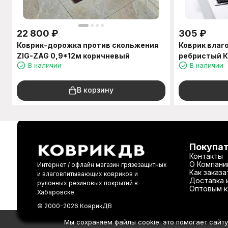
22 800
₽
305
₽
Коврик-дорожка против скольжения
Коврик вла
ZIG-ZAG 0,9*12м коричневый
ребристый 
В наличии
В наличии
В корзину
Покупа
Контакты
О Компани
Интернет / офлайн магазин грязезащитных
Как заказа
и влаговпитывающих ковриков и
Доставка 
рулонных резиновых покрытий в
Оптовым к
Хабаровске
© 2000-2026 КоврикДВ
Мы сохраняем файлы cookie: это помогает сайту