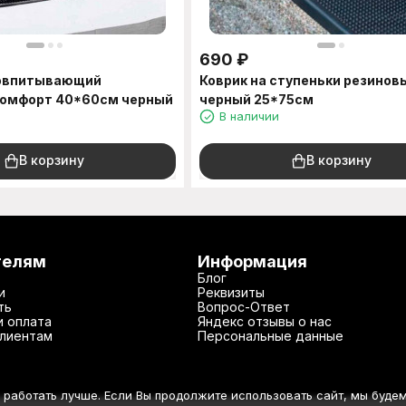
690
₽
говпитывающий
Коврик на ступеньки резинов
Комфорт 40*60см черный
черный 25*75см
В наличии
В корзину
В корзину
телям
Информация
Блог
и
Реквизиты
ть
Вопрос-Ответ
и оплата
Яндекс отзывы о нас
лиентам
Персональные данные
 работать лучше. Если Вы продолжите использовать сайт, мы будем 