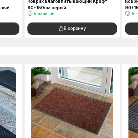
Коврик влаговпитывающий Крафт
Ковр
рный
90*150см серый
90*1
В наличии
В 
В корзину