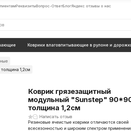
лиентам
Реквизиты
Вопрос-Ответ
Блог
Яндекс отзывы о нас
ывающие
Коврики влаговпитывающие в рулоне и дорожк
тные
 толщина 1,2см
Коврик грязезащитный
модульный "Sunstep" 90*9
толщина 1,2см
Написать отзыв
Резиновые ячеистые коврики отличаются своей
всесезонностью и широким спектром применения