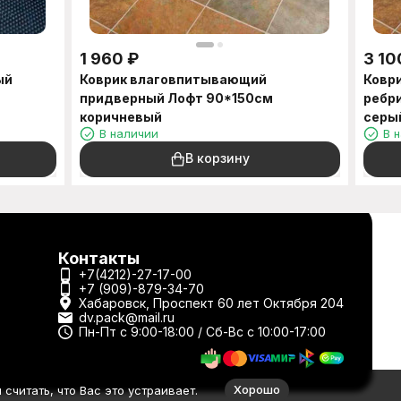
1 960
₽
3 10
ый
Коврик влаговпитывающий
Ковр
придверный Лофт 90*150см
ребр
коричневый
серы
В наличии
В 
В корзину
Контакты
+7(4212)-27-17-00
+7 (909)-879-34-70
Хабаровск, Проспект 60 лет Октября 204
dv.pack@mail.ru
Пн-Пт с 9:00-18:00 / Сб-Вс с 10:00-17:00
Хорошо
считать, что Вас это устраивает.