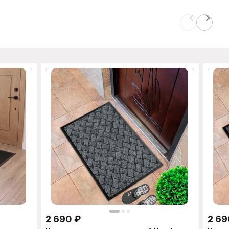
2 690
₽
2 69