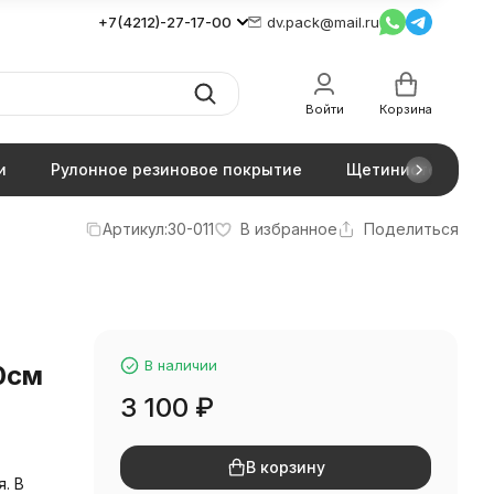
+7(4212)-27-17-00
dv.pack@mail.ru
Войти
Корзина
и
Рулонное резиновое покрытие
Щетинистое покр
Артикул:
30-011
В избранное
Поделиться
В наличии
0см
3 100
₽
В корзину
. В