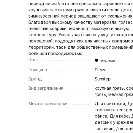
период весна/лето они прекрасно справляются 
крупными частицами грязи и слякоти после дождя
зимне/осенний период защищают от скольжения 
Благодаря высокому качеству материала, грязе
ячеистые коврики переносят высокую и низкую
температуру. Укладывают их на улице у входа ил
помещений, подходят как для частных придомо
территорий, так и для общественных помещений
большой проходимостью.
Цвет
черный
Толщина
12 мм
Бренд
Sunstep
Вид загрязнения
крупная грязь, ср
грязь, мелкая гря
Место применения
Для прихожей, Д
торговых центров
офиса, Для кафе, 
детских учрежде
гостиниц, Для да