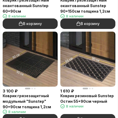
Коврик грязезащитный
Коврик грязезащитный
окантованный Sunstep
окантованный Sunstep
60*90см
90*150см толщина 1,2см
В наличии
В наличии
В корзину
В корзину
3 100
₽
1 610
₽
Коврик грязезащитный
Коврик резиновый Sunstep
модульный "Sunstep"
Остин 55*90см черный
В наличии
90*90см толщина 1,2см
В наличии