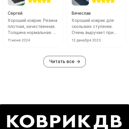
Сергей
Вячеслав
Хороший коврик. Резина
Хороший коврик для
плотная, качественная.
скользких ступенек.
Толщина нормальная. Я
Очень выручает при
полностью доволен.
морозах и гололедице.
11 июня 2024
13 декабря 2023
Еврогифту спасибо!
И смотрится аккуратно
Читать все