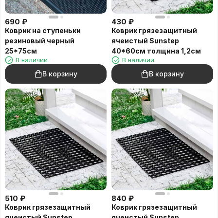
690
₽
430
₽
Коврик на ступеньки
Коврик грязезащитный
резиновый черный
ячеистый Sunstep
25*75см
40*60см толщина 1,2см
В наличии
В наличии
В корзину
В корзину
510
₽
840
₽
Коврик грязезащитный
Коврик грязезащитный
ячеистый Sunstep
ячеистый Sunstep