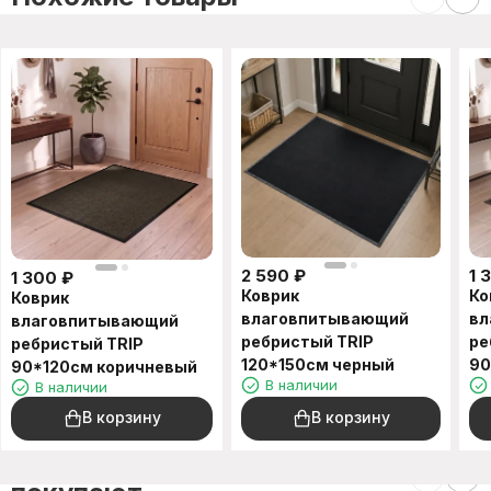
2 590
₽
1 
1 300
₽
Коврик
Ко
Коврик
влаговпитывающий
вл
влаговпитывающий
ребристый TRIP
ре
ребристый TRIP
120*150см черный
90
90*120см коричневый
В наличии
В наличии
В корзину
В корзину
C этим товаром также