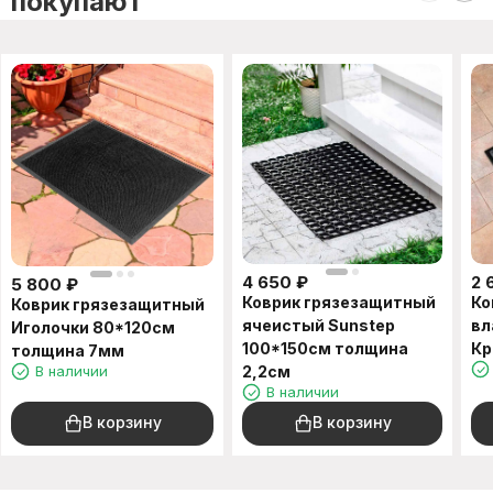
покупают
4 650
₽
2 
5 800
₽
Коврик грязезащитный
Ко
Коврик грязезащитный
ячеистый Sunstep
вл
Иголочки 80*120см
100*150см толщина
Кр
толщина 7мм
В наличии
2,2см
В наличии
В корзину
В корзину