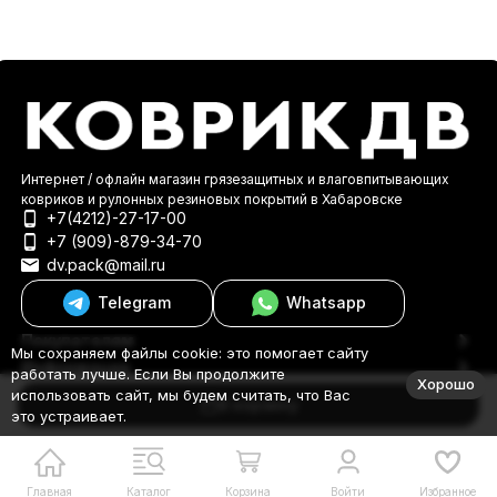
Интернет / офлайн магазин грязезащитных и влаговпитывающих
ковриков и рулонных резиновых покрытий в Хабаровске
+7(4212)-27-17-00
+7 (909)-879-34-70
dv.pack@mail.ru
Telegram
Whatsapp
Покупателям
Мы сохраняем файлы cookie: это помогает сайту
Информация
работать лучше. Если Вы продолжите
Хорошо
© 2000-2026 КоврикДВ
использовать сайт, мы будем считать, что Вас
В корзину
это устраивает.
Главная
Каталог
Корзина
Войти
Избранное