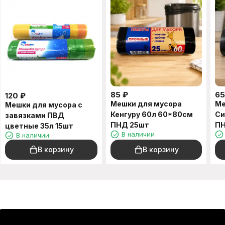
85
₽
65
120
₽
Мешки для мусора
Ме
Мешки для мусора с
Кенгуру 60л 60*80см
Си
завязками ПВД
ПНД 25шт
ПН
цветные 35л 15шт
В наличии
В наличии
В корзину
В корзину