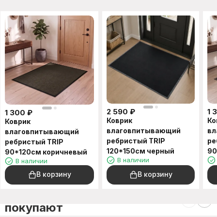
2 590
₽
1 
1 300
₽
Коврик
Ко
Коврик
влаговпитывающий
вл
влаговпитывающий
ребристый TRIP
ре
ребристый TRIP
120*150см черный
90
90*120см коричневый
В наличии
В наличии
В корзину
В корзину
C этим товаром также
покупают