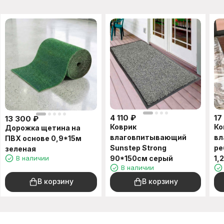
4 110
₽
17
13 300
₽
Коврик
Ко
Дорожка щетина на
влаговпитывающий
вл
ПВХ основе 0,9*15м
Sunstep Strong
ре
зеленая
В наличии
90*150cм серый
1,
В наличии
В корзину
В корзину