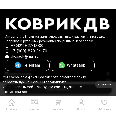
Интернет / офлайн магазин грязезащитных и влаговпитывающих
ковриков и рулонных резиновых покрытий в Хабаровске
+7(4212)-27-17-00
+7 (909)-879-34-70
dv.pack@mail.ru
Telegram
Whatsapp
Покупателям
Мы сохраняем файлы cookie: это помогает сайту
Информация
работать лучше. Если Вы продолжите
Хорошо
© 2000-2026 КоврикДВ
использовать сайт, мы будем считать, что Вас
В корзину
это устраивает.
Главная
Каталог
Корзина
Войти
Избранное