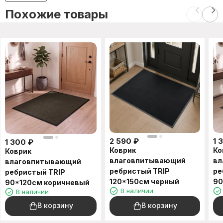
Похожие товары
2 590
₽
1 
1 300
₽
Коврик
Ко
Коврик
влаговпитывающий
вл
влаговпитывающий
ребристый TRIP
ре
ребристый TRIP
120*150см черный
90
90*120см коричневый
В наличии
В наличии
В корзину
В корзину