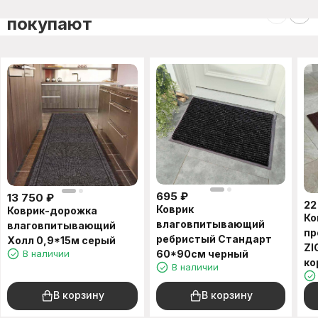
C этим товаром также
покупают
695
₽
13 750
₽
22
Коврик
Коврик-дорожка
Ко
влаговпитывающий
влаговпитывающий
пр
ребристый Стандарт
Холл 0,9*15м серый
ZI
В наличии
60*90см черный
ко
В наличии
В корзину
В корзину