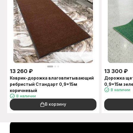
13 260
₽
13 300
₽
Коврик-дорожка влаговпитывающий
Дорожка щет
ребристый Стандарт 0,9*15м
0,9*15м зел
В наличии
коричневый
В наличии
В корзину