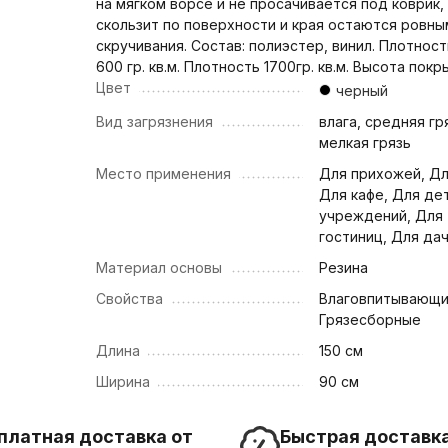
на мягком ворсе и не просачивается под коврик,
скользит по поверхности и края остаются ровны
скручивания. Состав: полиэстер, винил. Плотнос
600 гр. кв.м. Плотность 1700гр. кв.м. Высота пок
Цвет
черный
Вид загрязнения
влага, средняя гр
мелкая грязь
Место применения
Для прихожей, Дл
Для кафе, Для де
учреждений, Для
гостиниц, Для да
Материал основы
Резина
Свойства
Влаговпитывающи
Грязесборные
Длина
150 см
Ширина
90 см
платная доставка от
Быстрая доставка