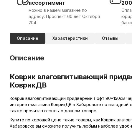
ассортимент
20
можно в нашем магазине по
Опла
адресу: Проспект 60 лет Октября
юрид
204
банк
Описание
Характеристики
Отзывы
Описание
Коврик влаговпитывающий придве
КоврикДВ
Коврик влаговпитывающий придверный Лофт 90*150см чер
интернет-магазина КоврикДВ в Хабаровске по выгодной д
также прочитав отзывы о данном товаре.
Купите по хорошей цене такие товары, как Коврик влаго
Хабаровске вы сможете получить любым наиболее удобны