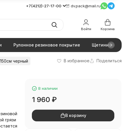
+7(4212)-27-17-00
dv.pack@mail.ru
Войти
Корзина
и
Рулонное резиновое покрытие
Щетинистое покр
В избранное
Поделиться
150см черный
В наличии
1 960
₽
езиновой
В корзину
ой грязи
 остается