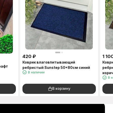
420
₽
1 10
Коврик влаговпитывающий
Ковр
рафт
ребристый Sunstep 50*80см синий
ребр
В наличии
кори
В 
В корзину