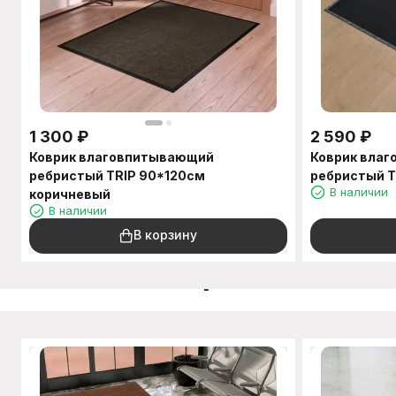
1 300
₽
2 590
₽
Коврик влаговпитывающий
Коврик вла
ребристый TRIP 90*120см
ребристый T
В наличии
коричневый
В наличии
В корзину
C этим товаром также п