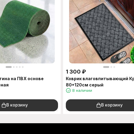
1 300
₽
ина на ПВХ основе
Коврик влаговпитывающий К
еная
80*120см серый
В наличии
В корзину
В корзину