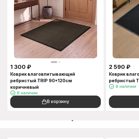
1 300
₽
2 590
₽
Коврик влаговпитывающий
Коврик вла
ребристый TRIP 90*120см
ребристый T
В наличии
коричневый
В наличии
В корзину
C этим товаром также п