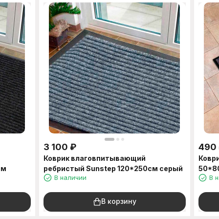
3 100
₽
490
Коврик влаговпитывающий
Ковр
см
ребристый Sunstep 120*250см серый
50*8
В наличии
В 
В корзину