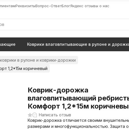
лиентам
Реквизиты
Вопрос-Ответ
Блог
Яндекс отзывы о нас
ывающие
Коврики влаговпитывающие в рулоне и дорожк
оврики в рулоне и коврики-дорожки
рт 1,2*15м коричневый
Коврик-дорожка
влаговпитывающий ребрист
Комфорт 1,2*15м коричневы
Написать отзыв
Коврик-дорожка отличается своими внушительн
размерами и многофункциональностью. Защита от