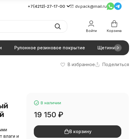
+7(4212)-27-17-00
dv.pack@mail.ru
Войти
Корзина
и
Рулонное резиновое покрытие
Щетинистое покр
В избранное
Поделиться
В наличии
ый
й
19 150
₽
ыми
В корзину
 влаги и