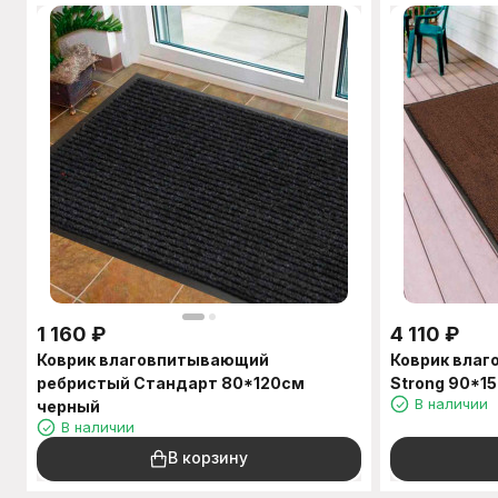
1 160
₽
4 110
₽
Коврик влаговпитывающий
Коврик вла
ребристый Стандарт 80*120см
Strong 90*1
В наличии
черный
В наличии
В корзину