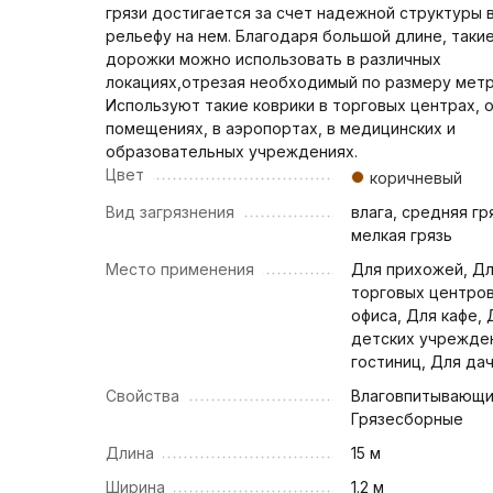
грязи достигается за счет надежной структуры 
рельефу на нем. Благодаря большой длине, таки
дорожки можно использовать в различных
локациях,отрезая необходимый по размеру мет
Используют такие коврики в торговых центрах, 
помещениях, в аэропортах, в медицинских и
образовательных учреждениях.
Цвет
коричневый
Вид загрязнения
влага, средняя гр
мелкая грязь
Место применения
Для прихожей, Д
торговых центров
офиса, Для кафе, 
детских учрежде
гостиниц, Для да
Свойства
Влаговпитывающи
Грязесборные
Длина
15 м
Ширина
1.2 м