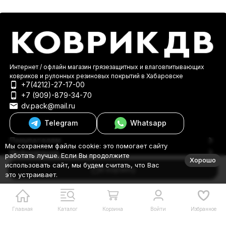
Интернет / офлайн магазин грязезащитных и влаговпитывающих
ковриков и рулонных резиновых покрытий в Хабаровске
+7(4212)-27-17-00
+7 (909)-879-34-70
dv.pack@mail.ru
Telegram
Whatsapp
Покупателям
Мы сохраняем файлы cookie: это помогает сайту
Информация
работать лучше. Если Вы продолжите
Хорошо
© 2000-2026 КоврикДВ
использовать сайт, мы будем считать, что Вас
В корзину
это устраивает.
Главная
Каталог
Корзина
Войти
Избранное