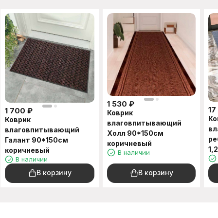
1 530
₽
17
1 700
₽
Коврик
Ко
Коврик
влаговпитывающий
вл
влаговпитывающий
Холл 90*150см
ре
Галант 90*150см
коричневый
1,
коричневый
В наличии
В наличии
В корзину
В корзину