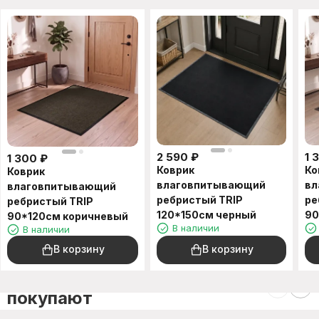
2 590
₽
1 
1 300
₽
Коврик
Ко
Коврик
влаговпитывающий
вл
влаговпитывающий
ребристый TRIP
ре
ребристый TRIP
120*150см черный
90
90*120см коричневый
В наличии
В наличии
В корзину
В корзину
C этим товаром также
покупают