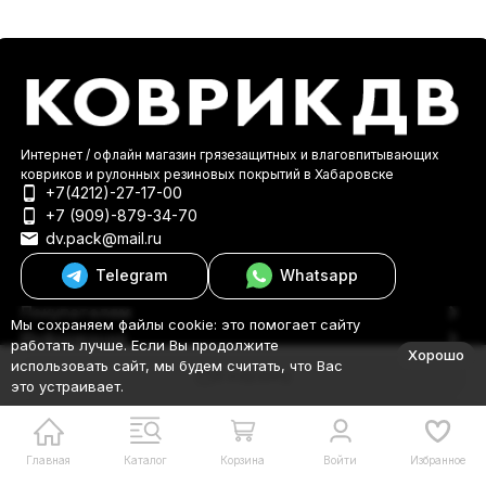
Интернет / офлайн магазин грязезащитных и влаговпитывающих
ковриков и рулонных резиновых покрытий в Хабаровске
+7(4212)-27-17-00
+7 (909)-879-34-70
dv.pack@mail.ru
Telegram
Whatsapp
Покупателям
Мы сохраняем файлы cookie: это помогает сайту
Информация
работать лучше. Если Вы продолжите
Хорошо
© 2000-2026 КоврикДВ
использовать сайт, мы будем считать, что Вас
В корзину
это устраивает.
Главная
Каталог
Корзина
Войти
Избранное