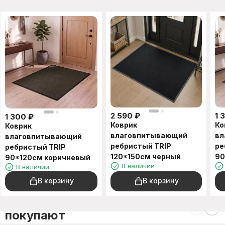
2 590
₽
1 
1 300
₽
Коврик
Ко
Коврик
влаговпитывающий
вл
влаговпитывающий
ребристый TRIP
ре
ребристый TRIP
120*150см черный
90
90*120см коричневый
В наличии
В наличии
В корзину
В корзину
C этим товаром также
покупают