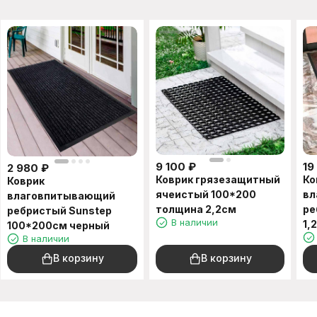
9 100
₽
19
2 980
₽
Коврик грязезащитный
Ко
Коврик
ячеистый 100*200
вл
влаговпитывающий
толщина 2,2см
ре
ребристый Sunstep
В наличии
1,
100*200см черный
В наличии
В корзину
В корзину